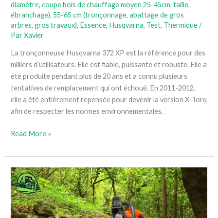
diamètre, coupe bois de chauffage moyen 25-45cm, taille,
ébranchage)
,
55-65 cm (tronçonnage, abattage de gros
arbres, gros travaux)
,
Essence
,
Husqvarna
,
Test
,
Thermique
/
Par
Xavier
La tronçonneuse Husqvarna 372 XP est la référence pour des
milliers d’utilisateurs. Elle est fiable, puissante et robuste. Elle a
été produite pendant plus de 20 ans et a connu plusieurs
tentatives de remplacement qui ont échoué. En 2011-2012,
elle a été entièrement repensée pour devenir la version X-Torq
afin de respecter les normes environnementales.
Read More »
Husqvarna
450-
Notre
avis