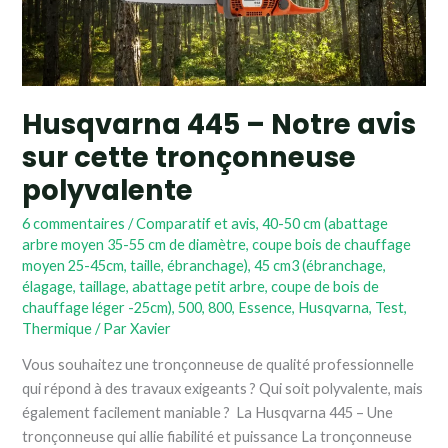
sur
cette
tronçonneuse
polyvalente
Husqvarna 445 – Notre avis
sur cette tronçonneuse
polyvalente
6 commentaires
/
Comparatif et avis
,
40-50 cm (abattage
arbre moyen 35-55 cm de diamètre, coupe bois de chauffage
moyen 25-45cm, taille, ébranchage)
,
45 cm3 (ébranchage,
élagage, taillage, abattage petit arbre, coupe de bois de
chauffage léger -25cm)
,
500
,
800
,
Essence
,
Husqvarna
,
Test
,
Thermique
/ Par
Xavier
Vous souhaitez une tronçonneuse de qualité professionnelle
qui répond à des travaux exigeants ? Qui soit polyvalente, mais
également facilement maniable ? La Husqvarna 445 – Une
tronçonneuse qui allie fiabilité et puissance La tronçonneuse