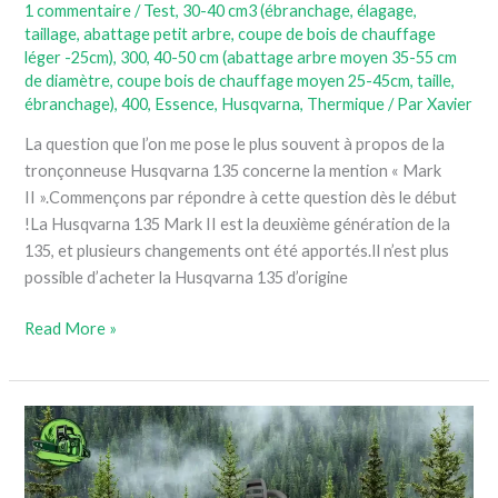
1 commentaire
/
Test
,
30-40 cm3 (ébranchage, élagage,
taillage, abattage petit arbre, coupe de bois de chauffage
léger -25cm)
,
300
,
40-50 cm (abattage arbre moyen 35-55 cm
de diamètre, coupe bois de chauffage moyen 25-45cm, taille,
ébranchage)
,
400
,
Essence
,
Husqvarna
,
Thermique
/ Par
Xavier
La question que l’on me pose le plus souvent à propos de la
tronçonneuse Husqvarna 135 concerne la mention « Mark
II ».Commençons par répondre à cette question dès le début
!La Husqvarna 135 Mark II est la deuxième génération de la
135, et plusieurs changements ont été apportés.Il n’est plus
possible d’acheter la Husqvarna 135 d’origine
Read More »
Notre
avis
complet
sur