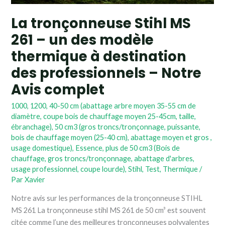
thermique
La tronçonneuse Stihl MS
à
261 – un des modèle
destination
des
thermique à destination
professionnels
des professionnels – Notre
–
Notre
Avis complet
Avis
1000
,
1200
,
40-50 cm (abattage arbre moyen 35-55 cm de
complet
diamètre, coupe bois de chauffage moyen 25-45cm, taille,
ébranchage)
,
50 cm3 (gros troncs/tronçonnage, puissante,
bois de chauffage moyen (25-40 cm), abattage moyen et gros ,
usage domestique)
,
Essence
,
plus de 50 cm3 (Bois de
chauffage, gros troncs/tronçonnage, abattage d'arbres,
usage professionnel, coupe lourde)
,
Stihl
,
Test
,
Thermique
/
Par
Xavier
Notre avis sur les performances de la tronçonneuse STIHL
MS 261 La tronçonneuse stihl MS 261 de 50 cm³ est souvent
citée comme l’une des meilleures tronçonneuses polyvalentes