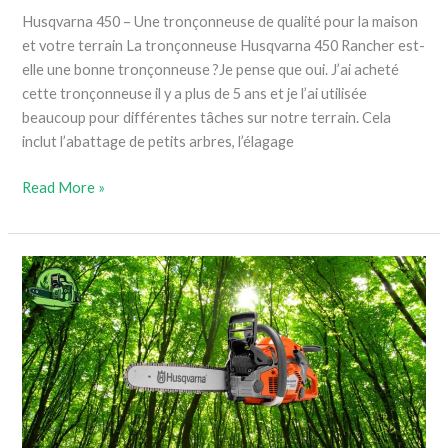
Husqvarna 450 – Une tronçonneuse de qualité pour la maison
et votre terrain La tronçonneuse Husqvarna 450 Rancher est-
elle une bonne tronçonneuse ?Je pense que oui. J’ai acheté
cette tronçonneuse il y a plus de 5 ans et je l’ai utilisée
beaucoup pour différentes tâches sur notre terrain. Cela
inclut l’abattage de petits arbres, l’élagage
Read More »
La
tronçonneuse
Husqvarna
130
–
Découvrez
notre
avis