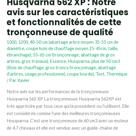
Husqvarna 562 XP : Notre
fonctionnalités
avis sur les caractéristiques
de
cette
et fonctionnalités de cette
tronçonneuse
tronçonneuse de qualité
de
qualité
1000
,
1200
,
40-50 cm (abattage arbre moyen 35-55 cm de
diamètre, coupe bois de chauffage moyen 25-45cm, taille,
ébranchage)
,
55-65 cm (tronçonnage, abattage de gros
arbres, gros travaux)
,
Essence
,
Husqvarna
,
plus de 50 cm3
(Bois de chauffage, gros troncs/tronçonnage, abattage
d'arbres, usage professionnel, coupe lourde)
,
Test
,
Thermique
/ Par
Xavier
Notre avis sur les performances de la tronçonneuse
Husqvarna 562 XP La tronçonneuse Husqvarna 562XP est
très appréciée par tous ceux qui la possèdent ou l’utilisent. Elle
est considérée comme l’une des meilleures tronçonneuses
Husqvarna. C’est une tronçonneuse de 60 cm3 avec un moteur
de 4,7 chevaux et elle est vendue avec un guide-chaine de