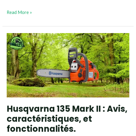
Read More »
Husqvarna
135
Mark
II
:
Avis,
caractéristiques,
et
fonctionnalités.
Husqvarna 135 Mark II : Avis,
caractéristiques, et
fonctionnalités.