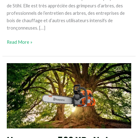
de Stihl. Elle est très appréciée des grimpeurs d’arbres, des
professionnels de l’entretien des arbres, des entreprises de
bois de chauffage et d’autres utilisateurs intensifs de
tronçonneuses. […]
Read More »
Husqvarna
562
XP
:
Notre
avis
sur
les
caractéristiques
et