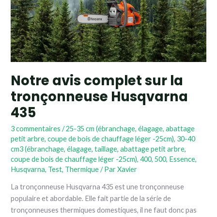
la
tronçonneuse
Husqvarna
435
Notre avis complet sur la
tronçonneuse Husqvarna
435
3 commentaires
/
25-35 cm (ébranchage, élagage, abattage
petit arbre, coupe de bois de chauffage léger -25cm)
,
30-40
cm3 (ébranchage, élagage, taillage, abattage petit arbre,
coupe de bois de chauffage léger -25cm)
,
400
,
500
,
Essence
,
Husqvarna
,
Test
,
Thermique
/ Par
Xavier
La tronçonneuse Husqvarna 435 est une tronçonneuse
populaire et abordable. Elle fait partie de la série de
tronçonneuses thermiques domestiques, il ne faut donc pas