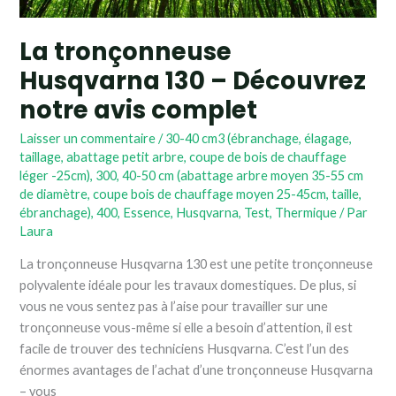
complet
La tronçonneuse
Husqvarna 130 – Découvrez
notre avis complet
Laisser un commentaire
/
30-40 cm3 (ébranchage, élagage,
taillage, abattage petit arbre, coupe de bois de chauffage
léger -25cm)
,
300
,
40-50 cm (abattage arbre moyen 35-55 cm
de diamètre, coupe bois de chauffage moyen 25-45cm, taille,
ébranchage)
,
400
,
Essence
,
Husqvarna
,
Test
,
Thermique
/ Par
Laura
La tronçonneuse Husqvarna 130 est une petite tronçonneuse
polyvalente idéale pour les travaux domestiques. De plus, si
vous ne vous sentez pas à l’aise pour travailler sur une
tronçonneuse vous-même si elle a besoin d’attention, il est
facile de trouver des techniciens Husqvarna. C’est l’un des
énormes avantages de l’achat d’une tronçonneuse Husqvarna
– vous