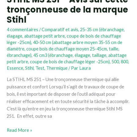
tronçonneuse de la marque
Stihl
Stihl
4 commentaires
/
Comparatif et avis
,
25-35 cm (ébranchage,
élagage, abattage petit arbre, coupe de bois de chauffage
léger -25cm)
,
40-50 cm (abattage arbre moyen 35-55 cm de
diamètre, coupe bois de chauffage moyen 25-45cm, taille,
ébranchage)
,
45 cm3 (ébranchage, élagage, taillage, abattage
petit arbre, coupe de bois de chauffage léger -25cm)
,
500
,
800
,
Essence
,
Stihl
,
Test
,
Thermique
/ Par
Laura
La STIHL MS 251 – Une tronçonneuse thermique qui allie
puissance et confort Lorsqu’il s’agit de travaux de coupe de
bois, il est important de disposer de l’outil adéquat pour
réaliser efficacement et en toute sécurité la tâche à accomplir.
C’est là qu’entre en jeu la tronçonneuse thermique Stihl MS
251. En effet, outre sa
Read More »