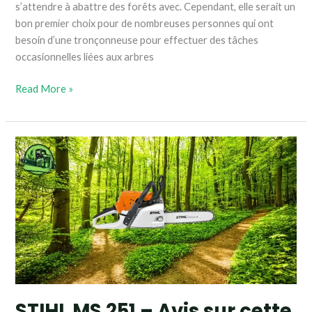
s’attendre à abattre des forêts avec. Cependant, elle serait un
bon premier choix pour de nombreuses personnes qui ont
besoin d’une tronçonneuse pour effectuer des tâches
occasionnelles liées aux arbres
Read More »
STIHL
MS
251
–
Avis
sur
cette
tronçonneuse
de
la
STIHL MS 251 – Avis sur cette
marque