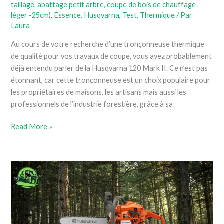
taillage, abattage petit arbre, coupe de bois de chauffage
léger -25cm)
,
Essence
,
Husqvarna
,
Test
,
Thermique
/ Par
Laura
Au cours de votre recherche d’une tronçonneuse thermique
de qualité pour vos travaux de coupe, vous avez probablement
déjà entendu parler de la Husqvarna 120 Mark II. Ce n’est pas
étonnant, car cette tronçonneuse est un choix populaire pour
les propriétaires de maisons, les artisans mais aussi les
professionnels de l’industrie forestière, grâce à sa
Read More »
Husqvarna
445
–
Notre
avis