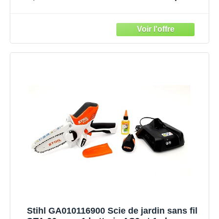
– Tendeur de chaine sans outil – Griffe 5
dents – Interrupteur double commande,
Orange, 45 cm
Stihl GA010116900 Scie de jardin sans fil