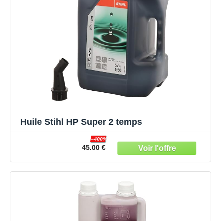
Huile Stihl HP Super 2 temps
–400%
45.00 €