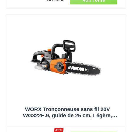
Chargeur
WORX Tronçonneuse sans fil 20V
WG322E.9, guide de 25 cm, Légère,
compacte, indicateur de niveau d’huile,
auto-lubrification de la chaîne, fourreau de
-20%