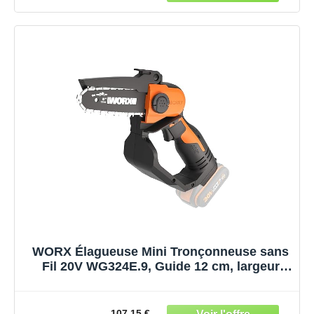
WORX Élagueuse Mini Tronçonneuse sans
Fil 20V WG324E.9, Guide 12 cm, largeur
coupe 10 cm, idéale pour élagage, taille,
ébranchage et tronçonnage, capot de
protection, version sans Batterie ni
107.15 €