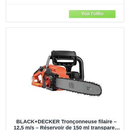
Chargeur – Scie à Chaîne avec Lubrification
Semi-Automatique – Tendeur de Chaine
Sans Outil GKC1825L20-QW
BLACK+DECKER Tronçonneuse filaire –
12,5 m/s – Réservoir de 150 ml transparent