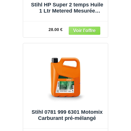
Stihl HP Super 2 temps Huile
1 Ltr Metered Mesurée
Bouteille supplémentaire N °
0781 319 8054
28.00 €
Stihl 0781 999 6301 Motomix
Carburant pré-mélangé