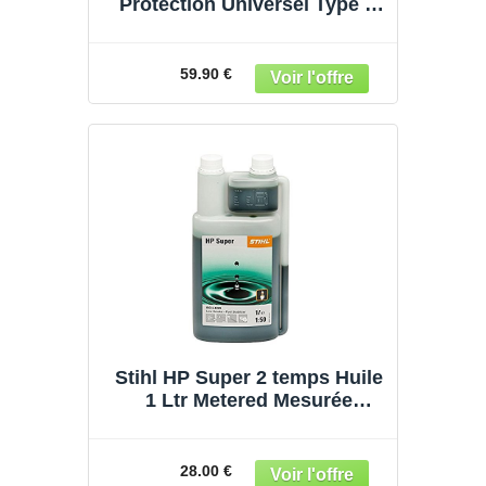
Protection Universel Type A
pour Tronçonneuse, Pantalon
Ajustable – Protection
Frontale Uniquement
59.90 €
(575780)
Stihl HP Super 2 temps Huile
1 Ltr Metered Mesurée
Bouteille supplémentaire N °
0781 319 8054
28.00 €