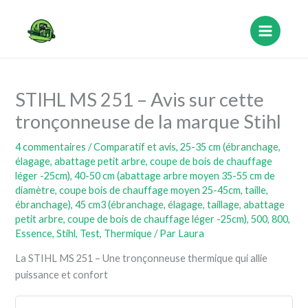
Aller
au
contenu
STIHL MS 251 – Avis sur cette
tronçonneuse de la marque Stihl
4 commentaires
/
Comparatif et avis
,
25-35 cm (ébranchage,
élagage, abattage petit arbre, coupe de bois de chauffage
léger -25cm)
,
40-50 cm (abattage arbre moyen 35-55 cm de
diamètre, coupe bois de chauffage moyen 25-45cm, taille,
ébranchage)
,
45 cm3 (ébranchage, élagage, taillage, abattage
petit arbre, coupe de bois de chauffage léger -25cm)
,
500
,
800
,
Essence
,
Stihl
,
Test
,
Thermique
/ Par
Laura
La STIHL MS 251 – Une tronçonneuse thermique qui allie
puissance et confort