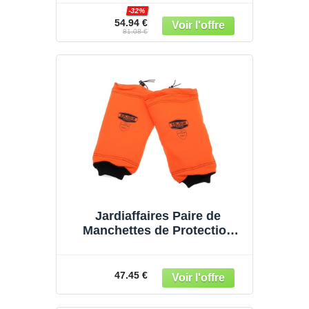
-32%
54.94 €
81.08 €
Jardiaffaires Paire de
Manchettes de Protection
pour Le bucheronnage
Solidur Authentic
47.45 €